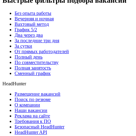
Быстрые фильтры подбора вакансий
Без опыта работы
Вечерняя и ночная
Вахтовый метод
График 5/2
Два через два
За последние три дня
За сутки
От прямых работодателей
Полный день
По совместительству
Полная занятость
Сменный график
HeadHunter
Размещение вакансий
Поиск по резюме
О компании
Наши вакансии
Реклама на сайте
Требования к ПО
Безопасный HeadHunter
HeadHunter API