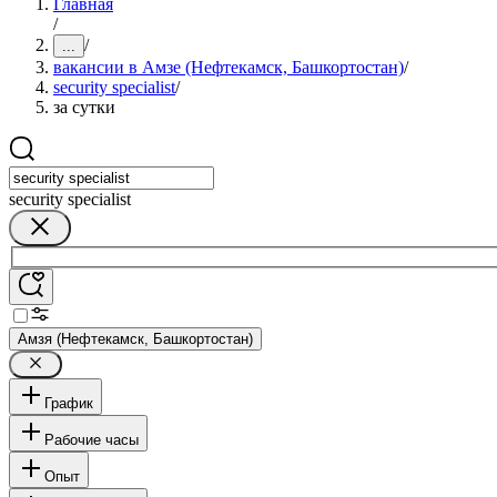
Главная
/
/
...
вакансии в Амзе (Нефтекамск, Башкортостан)
/
security specialist
/
за сутки
security specialist
Амзя (Нефтекамск, Башкортостан)
График
Рабочие часы
Опыт