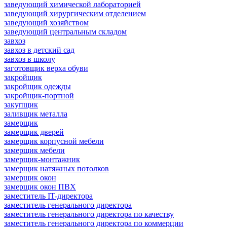
заведующий химической лабораторией
заведующий хирургическим отделением
заведующий хозяйством
заведующий центральным складом
завхоз
завхоз в детский сад
завхоз в школу
заготовщик верха обуви
закройщик
закройщик одежды
закройщик-портной
закупщик
заливщик металла
замерщик
замерщик дверей
замерщик корпусной мебели
замерщик мебели
замерщик-монтажник
замерщик натяжных потолков
замерщик окон
замерщик окон ПВХ
заместитель IT-директора
заместитель генерального директора
заместитель генерального директора по качеству
заместитель генерального директора по коммерции