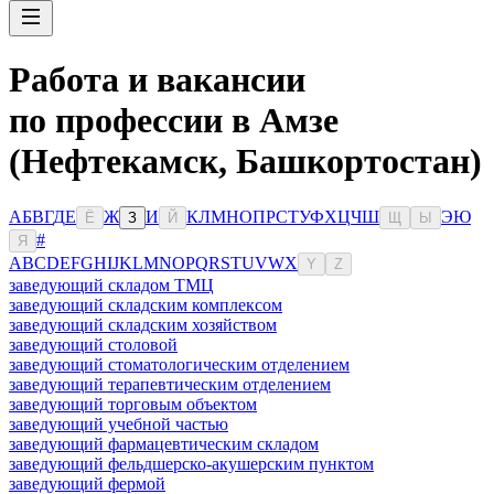
Работа и вакансии
по профессии в Амзе
(Нефтекамск, Башкортостан)
А
Б
В
Г
Д
Е
Ж
И
К
Л
М
Н
О
П
Р
С
Т
У
Ф
Х
Ц
Ч
Ш
Э
Ю
Ё
З
Й
Щ
Ы
#
Я
A
B
C
D
E
F
G
H
I
J
K
L
M
N
O
P
Q
R
S
T
U
V
W
X
Y
Z
заведующий складом ТМЦ
заведующий складским комплексом
заведующий складским хозяйством
заведующий столовой
заведующий стоматологическим отделением
заведующий терапевтическим отделением
заведующий торговым объектом
заведующий учебной частью
заведующий фармацевтическим складом
заведующий фельдшерско-акушерским пунктом
заведующий фермой