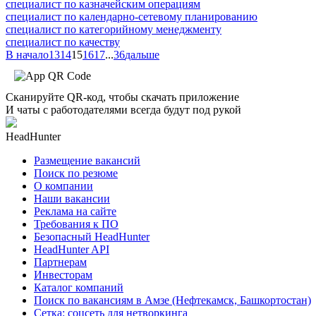
специалист по казначейским операциям
специалист по календарно-сетевому планированию
специалист по категорийному менеджменту
специалист по качеству
В начало
13
14
15
16
17
...
36
дальше
Сканируйте QR-код, чтобы скачать приложение
И чаты с работодателями всегда будут под рукой
HeadHunter
Размещение вакансий
Поиск по резюме
О компании
Наши вакансии
Реклама на сайте
Требования к ПО
Безопасный HeadHunter
HeadHunter API
Партнерам
Инвесторам
Каталог компаний
Поиск по вакансиям в Амзе (Нефтекамск, Башкортостан)
Сетка: соцсеть для нетворкинга