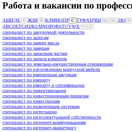
Работа и вакансии по профес
А
Б
В
Г
Д
Е
Ж
З
И
К
Л
М
Н
О
П
Р
Т
У
Ф
Х
Ц
Ч
Ш
Э
Ю
Ё
Й
С
Щ
Ы
Я
A
B
C
D
E
F
G
H
I
J
K
L
M
N
O
P
Q
R
S
T
U
V
W
X
Y
Z
специалист по закупочной деятельности
специалист по залогам
специалист по замене масла
специалист по замерам
специалист по запасным частям
специалист по записи клиентов
специалист по земельно-имущественным отношениям
специалист по изготовлению корпусной мебели
специалист по импортным закупкам
специалист по импорту
специалист по импорту и сертификации
специалист по инвентаризации
специалист по инвестиционным проектам
специалист по инвестициям
специалист по инженерным системам
специалист по интеграции
специалист по интеллектуальной собственности
специалист по интернет-коммуникациям
специалист по интернет-маркетингу