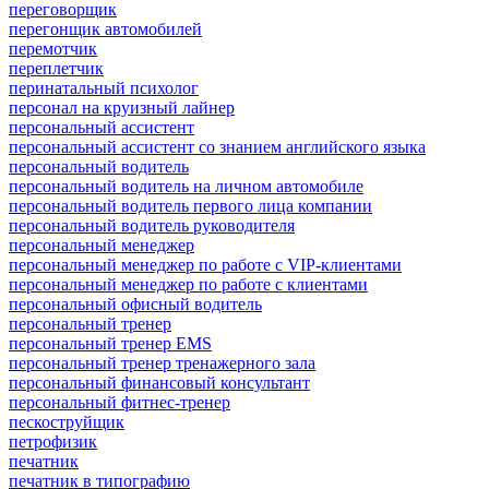
переговорщик
перегонщик автомобилей
перемотчик
переплетчик
перинатальный психолог
персонал на круизный лайнер
персональный ассистент
персональный ассистент со знанием английского языка
персональный водитель
персональный водитель на личном автомобиле
персональный водитель первого лица компании
персональный водитель руководителя
персональный менеджер
персональный менеджер по работе с VIP-клиентами
персональный менеджер по работе с клиентами
персональный офисный водитель
персональный тренер
персональный тренер EMS
персональный тренер тренажерного зала
персональный финансовый консультант
персональный фитнес-тренер
пескоструйщик
петрофизик
печатник
печатник в типографию