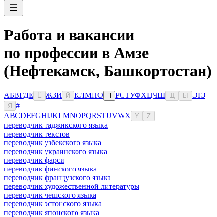
Работа и вакансии
по профессии в Амзе
(Нефтекамск, Башкортостан)
А
Б
В
Г
Д
Е
Ж
З
И
К
Л
М
Н
О
Р
С
Т
У
Ф
Х
Ц
Ч
Ш
Э
Ю
Ё
Й
П
Щ
Ы
#
Я
A
B
C
D
E
F
G
H
I
J
K
L
M
N
O
P
Q
R
S
T
U
V
W
X
Y
Z
переводчик таджикского языка
переводчик текстов
переводчик узбекского языка
переводчик украинского языка
переводчик фарси
переводчик финского языка
переводчик французского языка
переводчик художественной литературы
переводчик чешского языка
переводчик эстонского языка
переводчик японского языка