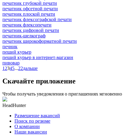
печатник глубокой печати
печатник офсетной печати
печатник плоской печати
печатник флексографской печати
печатник флексопечати
печатник цифровой печати
печатник-шелкограф
печатник широкоформатной печати
печник
пеший курьер
пеший курьер в интернет-магазин
пивовар
1
2
3
4
5
...
22
дальше
Скачайте приложение
Чтобы получать уведомления о приглашениях мгновенно
HeadHunter
Размещение вакансий
Поиск по резюме
О компании
Наши вакансии