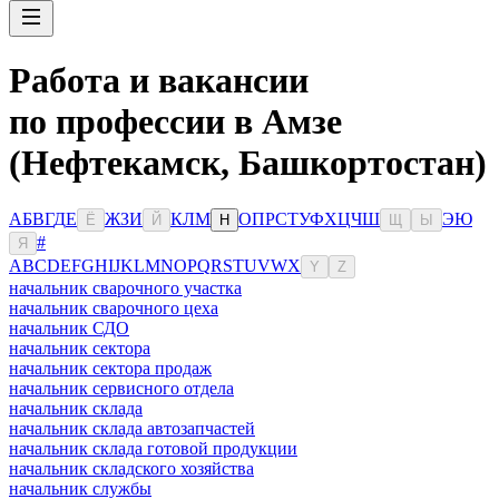
Работа и вакансии
по профессии в Амзе
(Нефтекамск, Башкортостан)
А
Б
В
Г
Д
Е
Ж
З
И
К
Л
М
О
П
Р
С
Т
У
Ф
Х
Ц
Ч
Ш
Э
Ю
Ё
Й
Н
Щ
Ы
#
Я
A
B
C
D
E
F
G
H
I
J
K
L
M
N
O
P
Q
R
S
T
U
V
W
X
Y
Z
начальник сварочного участка
начальник сварочного цеха
начальник СДО
начальник сектора
начальник сектора продаж
начальник сервисного отдела
начальник склада
начальник склада автозапчастей
начальник склада готовой продукции
начальник складского хозяйства
начальник службы