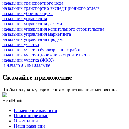
начальник транспортного цеха
начальник транспортно-экспедиционного отдела
начальник убойного цеха
начальник управления
начальник управления делами
начальник управления капитального строительства
начальник управления маркетинга
начальник управления продаж
начальник участка
начальник участка буровзрывных работ
начальник участка дорожного строительства
начальник участка (ЖКХ)
В начало
5
6
7
8
9
10
дальше
Скачайте приложение
Чтобы получать уведомления о приглашениях мгновенно
HeadHunter
Размещение вакансий
Поиск по резюме
О компании
Наши вакансии