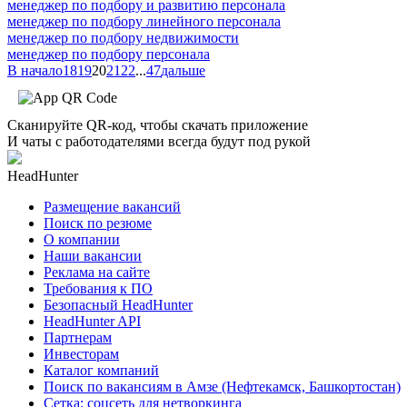
менеджер по подбору и развитию персонала
менеджер по подбору линейного персонала
менеджер по подбору недвижимости
менеджер по подбору персонала
В начало
18
19
20
21
22
...
47
дальше
Сканируйте QR-код, чтобы скачать приложение
И чаты с работодателями всегда будут под рукой
HeadHunter
Размещение вакансий
Поиск по резюме
О компании
Наши вакансии
Реклама на сайте
Требования к ПО
Безопасный HeadHunter
HeadHunter API
Партнерам
Инвесторам
Каталог компаний
Поиск по вакансиям в Амзе (Нефтекамск, Башкортостан)
Сетка: соцсеть для нетворкинга