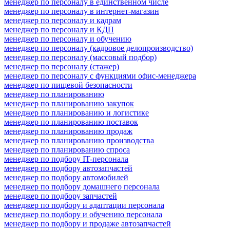
менеджер по персоналу в единственном числе
менеджер по персоналу в интернет-магазин
менеджер по персоналу и кадрам
менеджер по персоналу и КДП
менеджер по персоналу и обучению
менеджер по персоналу (кадровое делопроизводство)
менеджер по персоналу (массовый подбор)
менеджер по персоналу (стажер)
менеджер по персоналу с функциями офис-менеджера
менеджер по пищевой безопасности
менеджер по планированию
менеджер по планированию закупок
менеджер по планированию и логистике
менеджер по планированию поставок
менеджер по планированию продаж
менеджер по планированию производства
менеджер по планированию спроса
менеджер по подбору IT-персонала
менеджер по подбору автозапчастей
менеджер по подбору автомобилей
менеджер по подбору домашнего персонала
менеджер по подбору запчастей
менеджер по подбору и адаптации персонала
менеджер по подбору и обучению персонала
менеджер по подбору и продаже автозапчастей