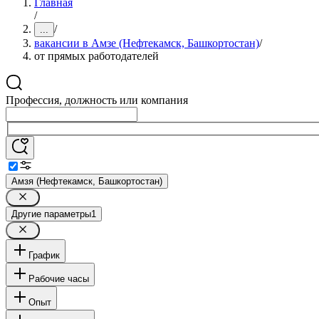
Главная
/
/
...
вакансии в Амзе (Нефтекамск, Башкортостан)
/
от прямых работодателей
Профессия, должность или компания
Амзя (Нефтекамск, Башкортостан)
Другие параметры
1
График
Рабочие часы
Опыт