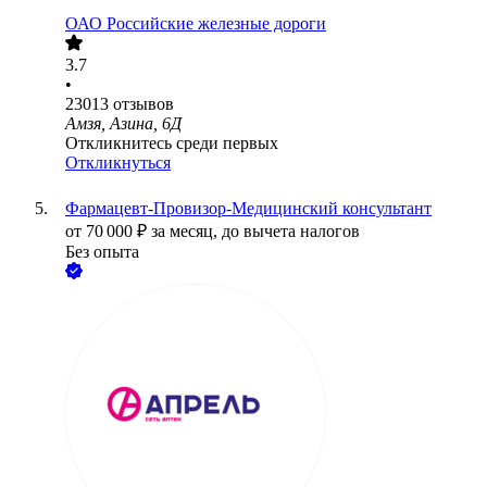
ОАО
Российские железные дороги
3.7
•
23013
отзывов
Амзя, Азина, 6Д
Откликнитесь среди первых
Откликнуться
Фармацевт-Провизор-Медицинский консультант
от
70 000
₽
за месяц,
до вычета налогов
Без опыта