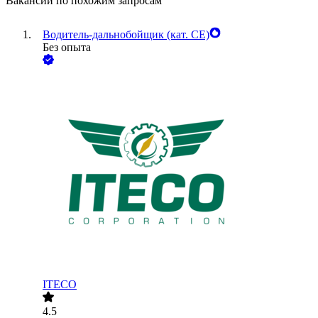
Вакансии по похожим запросам
Водитель-дальнобойщик (кат. CE)
Без опыта
ITECO
4.5