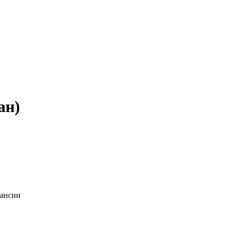
ан)
кансии