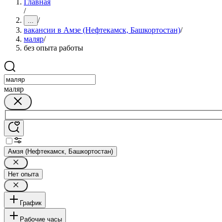
Главная
/
/
...
вакансии в Амзе (Нефтекамск, Башкортостан)
/
маляр
/
без опыта работы
маляр
Амзя (Нефтекамск, Башкортостан)
Нет опыта
График
Рабочие часы