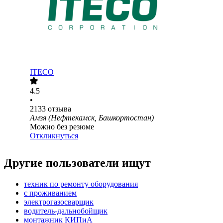
ITECO
4.5
•
2133
отзыва
Амзя (Нефтекамск, Башкортостан)
Можно без резюме
Откликнуться
Другие пользователи ищут
техник по ремонту оборудования
с проживанием
электрогазосварщик
водитель-дальнобойщик
монтажник КИПиА