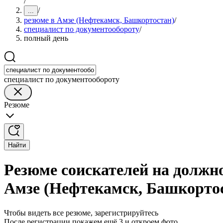
/
/
...
резюме в Амзе (Нефтекамск, Башкортостан)
/
специалист по документообороту
/
полный день
специалист по документообороту
Резюме
Найти
Резюме соискателей на должн
Амзе (Нефтекамск, Башкорто
Чтобы видеть все резюме, зарегистрируйтесь
После регистрации покажем ещё 3 и откроем фото