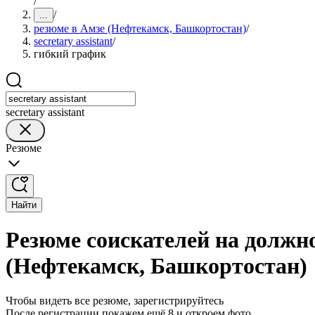
/
/
...
резюме в Амзе (Нефтекамск, Башкортостан)
/
secretary assistant
/
гибкий график
secretary assistant
Резюме
Найти
Резюме соискателей на должнос
(Нефтекамск, Башкортостан)
Чтобы видеть все резюме, зарегистрируйтесь
После регистрации покажем ещё 8 и откроем фото