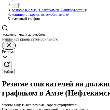
/
/
...
резюме в Амзе (Нефтекамск, Башкортостан)
/
машинист крана автомобильного
/
сменный график
машинист крана автомобильного
Резюме
Найти
Резюме соискателей на должн
графиком в Амзе (Нефтекамс
Чтобы видеть все резюме, зарегистрируйтесь
После регистрации покажем ещё 2 и откроем фото