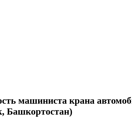
ость машиниста крана автомо
к, Башкортостан)