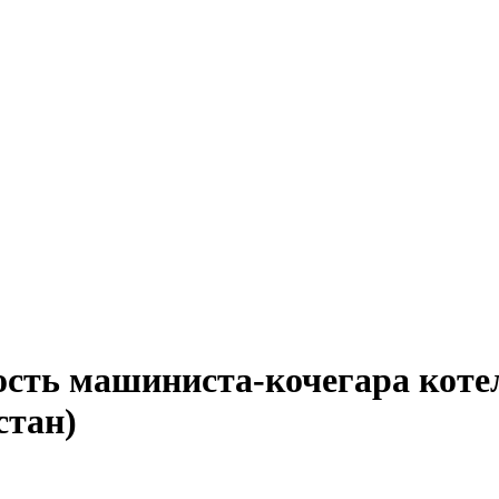
ость машиниста-кочегара коте
стан)