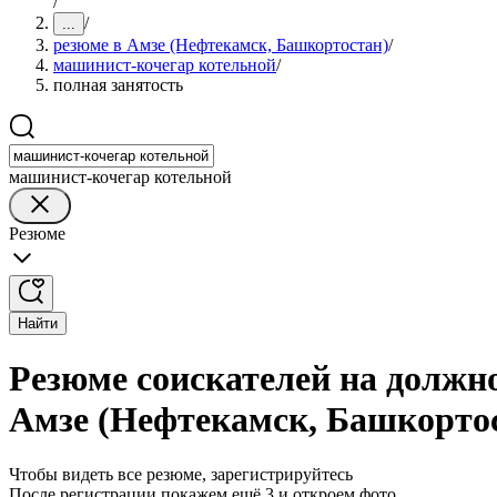
/
/
...
резюме в Амзе (Нефтекамск, Башкортостан)
/
машинист-кочегар котельной
/
полная занятость
машинист-кочегар котельной
Резюме
Найти
Резюме соискателей на должн
Амзе (Нефтекамск, Башкорто
Чтобы видеть все резюме, зарегистрируйтесь
После регистрации покажем ещё 3 и откроем фото