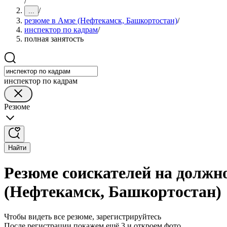
/
/
...
резюме в Амзе (Нефтекамск, Башкортостан)
/
инспектор по кадрам
/
полная занятость
инспектор по кадрам
Резюме
Найти
Резюме соискателей на должно
(Нефтекамск, Башкортостан)
Чтобы видеть все резюме, зарегистрируйтесь
После регистрации покажем ещё 3 и откроем фото