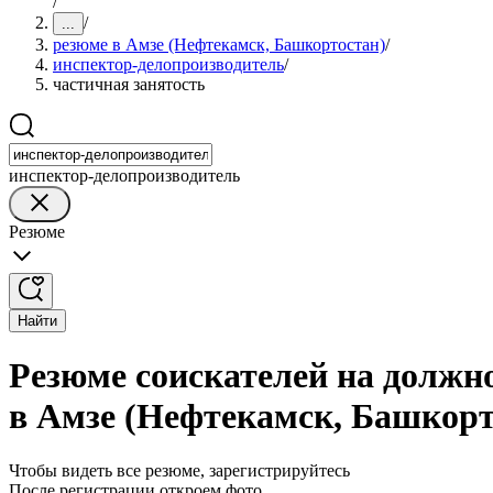
/
/
...
резюме в Амзе (Нефтекамск, Башкортостан)
/
инспектор-делопроизводитель
/
частичная занятость
инспектор-делопроизводитель
Резюме
Найти
Резюме соискателей на должн
в Амзе (Нефтекамск, Башкорт
Чтобы видеть все резюме, зарегистрируйтесь
После регистрации откроем фото