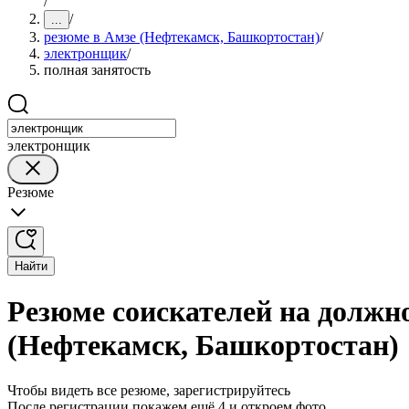
/
/
...
резюме в Амзе (Нефтекамск, Башкортостан)
/
электронщик
/
полная занятость
электронщик
Резюме
Найти
Резюме соискателей на должн
(Нефтекамск, Башкортостан)
Чтобы видеть все резюме, зарегистрируйтесь
После регистрации покажем ещё 4 и откроем фото