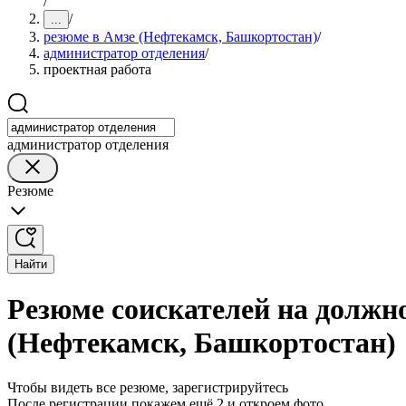
/
/
...
резюме в Амзе (Нефтекамск, Башкортостан)
/
администратор отделения
/
проектная работа
администратор отделения
Резюме
Найти
Резюме соискателей на должн
(Нефтекамск, Башкортостан)
Чтобы видеть все резюме, зарегистрируйтесь
После регистрации покажем ещё 2 и откроем фото