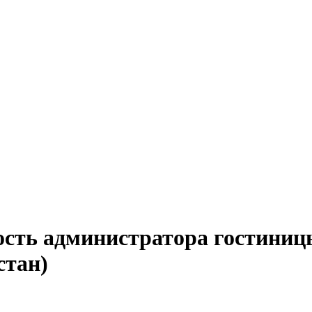
ость администратора гостиниц
стан)