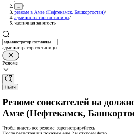
/
/
...
резюме в Амзе (Нефтекамск, Башкортостан)
/
администратор гостиницы
/
частичная занятость
администратор гостиницы
Резюме
Найти
Резюме соискателей на должн
Амзе (Нефтекамск, Башкорто
Чтобы видеть все резюме, зарегистрируйтесь
После регистрации покажем ещё 2 и откроем фото