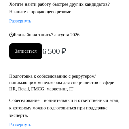
Хотите найти работу быстрее других кандидатов?
тратить на вечный найм)
Начните с продающего резюме.
• Расскажу о формировании и управлении командой (0-
Развернуть
100+ сотрудников). Темы: как построить команду с нуля,
как внедрить управление результативностью, полный цикл
Ближайшая запись
7 августа 2026
HR и выстроить аналитику HR
6 500
₽
Записаться
Кому могу помочь:
• Специалистам всех уровней и позиций в сфере розница,
FMCG, маркетинг, IT
• Руководителям среднего и высшего звена сфер
Подготовка к собеседованию с рекрутером/
описанных выше
нанимающим менеджером для специалистов в сфере
• Специалистам HR и других сфер, кто хочет развиться в
HR, Retail, FMCG, маркетинг, IT
данной сфере (например: начинающим рекрутерам, HR
Собеседование – волнительный и ответственный этап,
бизнес партнерам и др.)
к которому можно подготовиться при поддержке
• Начинающим менеджерам с командой в подчинении
эксперта.
• Компаниям, выстраивающим процесс рекрутмента с нуля
Развернуть