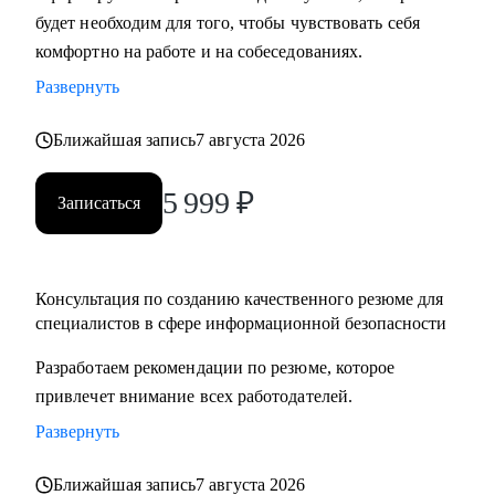
будет необходим для того, чтобы чувствовать себя
слабые стороны.
комфортно на работе и на собеседованиях.
• Подготовка к обсуждению пересмотра заработной платы.
• Разработка карьерного плана развития и роадмапа.
Развернуть
• Оценка проектов в области кибербезопасности.
Ближайшая запись
7 августа 2026
Кому могу помочь:
5 999
₽
• Специалистам всех уровней в области информационной
Записаться
безопасности.
• Людям, которые хотят погрузиться в сферу
информационной безопасности и выбрать направление.
Консультация по созданию качественного резюме для
• Новичкам, кто только начинает свой путь или столкнулся
специалистов в сфере информационной безопасности
с карьерными трудностями и не видит перспектив роста.
Разработаем рекомендации по резюме, которое
привлечет внимание всех работодателей.
Развернуть
Ближайшая запись
7 августа 2026