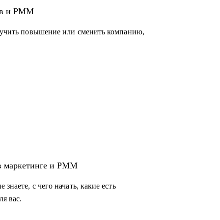
ов и PMM
очет развиваться дальше, сменить компанию,
олучить повышение или сменить компанию,
 не знает, с чего начать и как двигаться к
я получения консультаций по разного рода
tal-маркетинг и PMM, но не знает, какие
торону двигаться.
 в маркетинге и PMM
знаете, с чего начать, какие есть
ля вас.