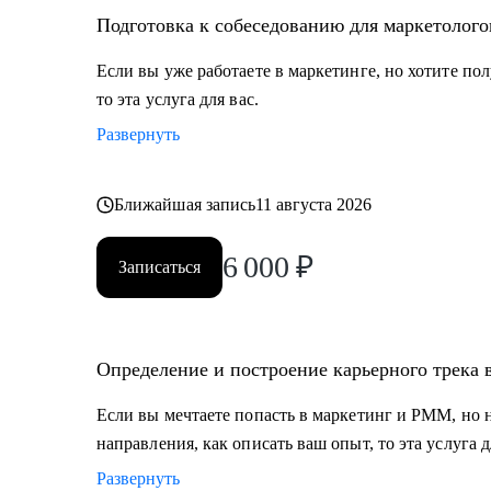
Кому могу помочь:
Подготовка к собеседованию для маркетолог
• Новичкам в маркетинге, кто уже попал в сферу и х
получить новый грейд.
Если вы уже работаете в маркетинге, но хотите п
• Специалистам в IT, кто хочет прийти в маркетинг, но
то эта услуга для вас.
мечте.
Развернуть
• Middle/senior специалистам в маркетинге и PMM дл
кейсам, по выстраиваю карьерного.
• Всем, кто точно понимает, что хочет попасть в Digi
Ближайшая запись
11 августа 2026
бывают направления, с чего можно начать, в какую с
6 000
₽
Записаться
Определение и построение карьерного трека
Если вы мечтаете попасть в маркетинг и PMM, но не 
направления, как описать ваш опыт, то эта услуга д
Развернуть