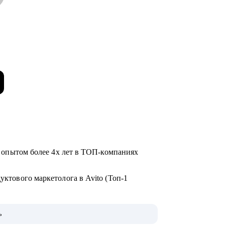
е с опытом более 4х лет в ТОП-компаниях
дуктового маркетолога в Avito (Топ-1
ни собеседований, сделал несколько
ь