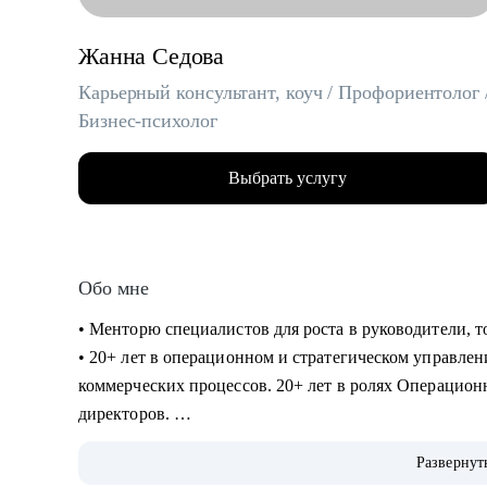
Жанна Седова
Карьерный консультант, коуч / Профориентолог 
Бизнес-психолог
Выбрать услугу
Обо мне
• Менторю специалистов для роста в руководители, 
• 20+ лет в операционном и стратегическом управлен
коммерческих процессов. 20+ лет в ролях Операцион
директоров.
• Управленческий опыт в ведущих международных и р
Развернут
Expo, WTCE: в сферах маркетинга, продаж, проектног