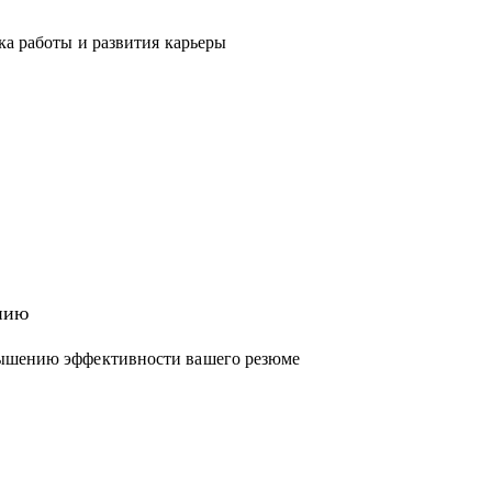
воей отрасли.
ка работы и развития карьеры
 офер в компании: Яндекс, Т-банк, Сбер,
вито, ВК, Сибур, Ростелеком, Первый Бит и
лится на руководящие роли или хочет
 найм, смену отрасли или возвращение после
нию
итию бизнеса из IT, маркетинга, продаж,
вышению эффективности вашего резюме
 за бизнес-результат, unit-экономику и рост
Management, event-индустрия, IT, маркетинг