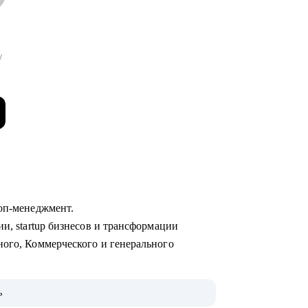
/
топ-менеджмент.
ии, startup бизнесов и трансформации
ного, Коммерческого и генерального
оссийских компаниях ReJoin, Сбер, Atrium,
ь
о и процессного управления, IT. Уверенные