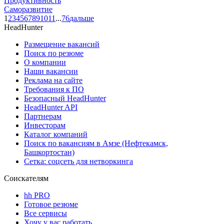
Продуктивность
Саморазвитие
1
2
3
4
5
6
7
8
9
10
11
...
76
дальше
HeadHunter
Размещение вакансий
Поиск по резюме
О компании
Наши вакансии
Реклама на сайте
Требования к ПО
Безопасный HeadHunter
HeadHunter API
Партнерам
Инвесторам
Каталог компаний
Поиск по вакансиям в Амзе (Нефтекамск,
Башкортостан)
Сетка: соцсеть для нетворкинга
Соискателям
hh PRO
Готовое резюме
Все сервисы
Хочу у вас работать