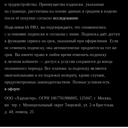
тратите много времени на поиск и вручную поднимаете
и трудоустройства. Преимущества подписки, указанные
резюме
на странице, рассчитаны на основе данных в среднем в неделю
после её покупки согласно
хотите сравнить себя с конкурентами и оценить шансы
исследованию
Подключая hh PRO, вы подтверждаете, что ознакомились
с условиями подписки и согласны с ними. Подписка даёт доступ
к функциям сервиса на срок, указанный при оформлении. Если
не отменить подписку, она автоматически продлится на тот же
срок. Вы имеете право в любое время отменить подписку
в личном кабинете — доступ к услугам сохранится до конца
оплаченного периода. Все платежи за подписку являются
окончательными и не подлежат возврату, кроме случаев,
предусмотренных законодательством. Полные условия есть
в оферте
ООО «Хэдхантер», ОГРН 1067761906805, 125047, г. Москва,
вн. тер. г. Муниципальный округ Тверской, ул. 2-я Брестская,
д. 48, помещ. 25